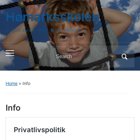
Hømarksskolen
En god skole – med gode relationer
Search
Toggle
for:
mobile
menu
Home
»
Info
Info