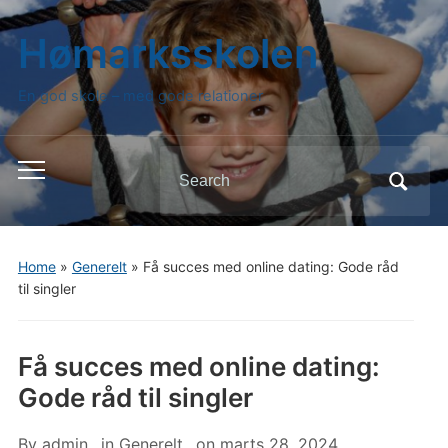
Hømarksskolen
En god skole – med gode relationer
Search
Toggle
for:
mobile
menu
Home
»
Generelt
»
Få succes med online dating: Gode råd
til singler
Få succes med online dating:
Gode råd til singler
By
admin
in
Generelt
on
marts 28, 2024