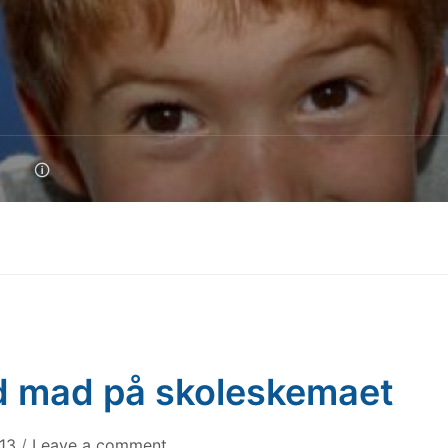
🛈
 mad på skoleskemaet
013
/
Leave a comment