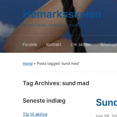
Hømarksskolen
En god skole – med gode relationer
Forside
Kontakt
Om skolen
Sitemap
Home
»
Posts tagged 'sund mad'
Tag Archives:
sund mad
Sund
Seneste indlæg
Tip til aktive
juni 28, 2