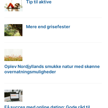
Tip til aktive
Mere end grisefester
Oplev Nordjyllands smukke natur med skønne
overnatningsmuligheder
Få succes med online dating: Gode råd til