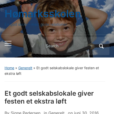
Hømarksskolen
En god skole – med gode relationer
Search
Toggle
for:
mobile
menu
Home
»
Generelt
»
Et godt selskabslokale giver festen et
ekstra løft
Et godt selskabslokale giver
festen et ekstra løft
By
Signe Pedersen
in
Generelt
on
juni 30, 2016